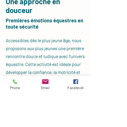
Une approche en
douceur
Premières émotions équestres en
toute sécurité
Accessibles dès le plus jeune âge, nous
proposons aux plus jeunes une première
rencontre douce et ludique avec l'univers
équestre. Cette activité est idéale pour
développer la confiance, la motricité et
l'amour des animaux. Tout est mis en
œuvre pour une évolution dans la joie et
Phone
Email
Facebook
la bonne humeur dans un cadre
sécuritaire.
Au programme, une découverte du poney