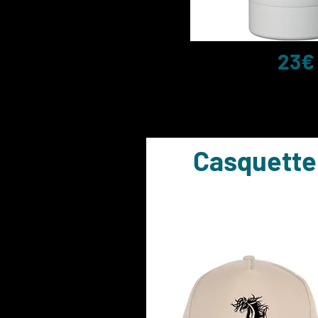
23€
Casquette