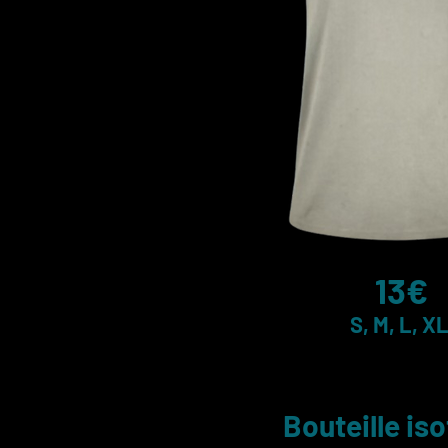
13€
S, M, L, X
Bouteille is