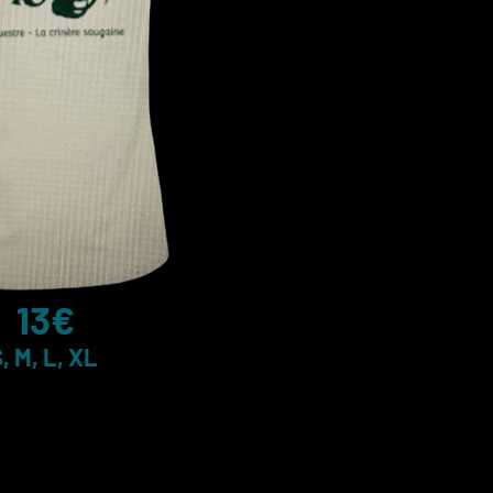
13€
, M, L, XL
g