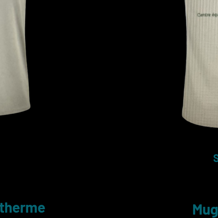
L
S
otherme
Mu