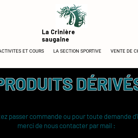
La Crinière
saugaine
ACTIVITES ET COURS
LA SECTION SPORTIVE
VENTE DE 
PRODUITS DÉRIVÉ
itez passer commande ou pour toute demande d'
merci de nous contacter par mail :