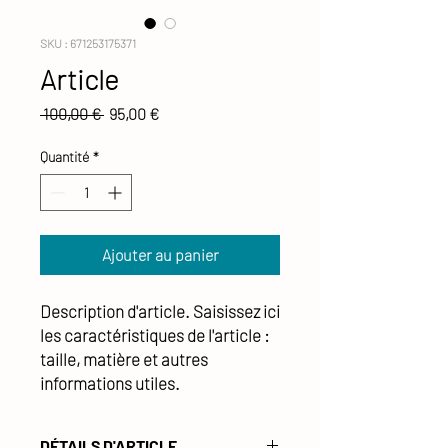
SKU : 671253175371
Article
Prix
Prix
 100,00 € 
95,00 €
original
promotionnel
Quantité
*
Ajouter au panier
Description d'article. Saisissez ici 
les caractéristiques de l'article : 
taille, matière et autres 
informations utiles.
DÉTAILS D'ARTICLE